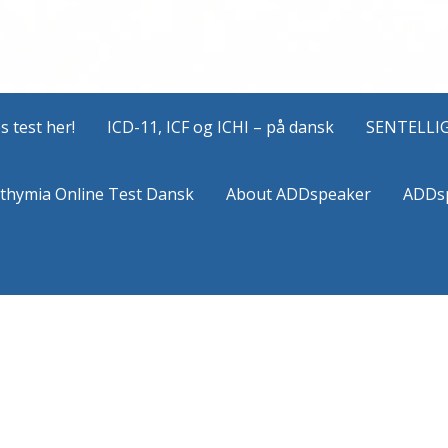
 test her!
ICD-11, ICF og ICHI – på dansk
SENTELLI
ithymia Online Test Dansk
About ADDspeaker
ADDs