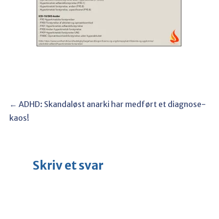
Post
← ADHD: Skandaløst anarki har medført et diagnose-
kaos!
navigation
Skriv et svar