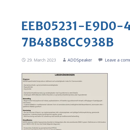
EEB05231-E9D0-
7B48B8CC938B
29. March 2023
ADDSpeaker
Leave a com