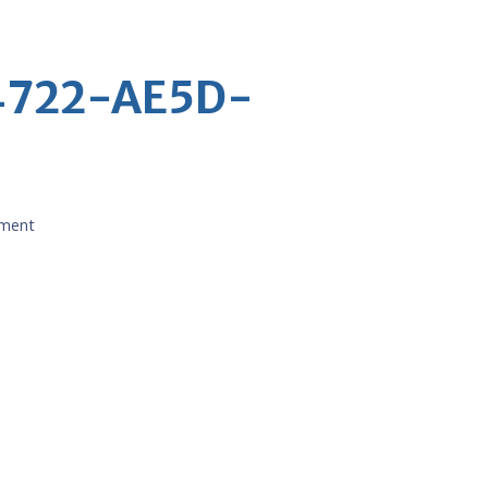
4722-AE5D-
ment