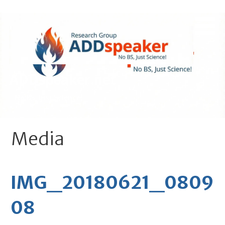
Skip
to
content
ADDspeaker.net
- No BS, Just Science!
Media
IMG_20180621_0809
08