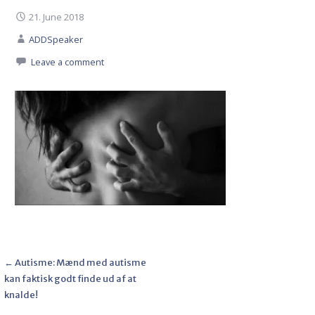
21. June 2018
ADDSpeaker
Leave a comment
Post
← Autisme: Mænd med autisme
kan faktisk godt finde ud af at
navigation
knalde!