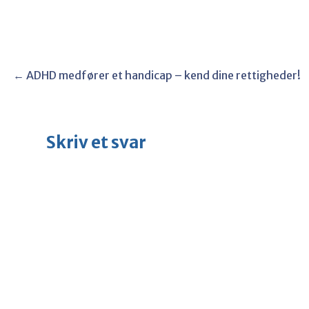
Post
← ADHD medfører et handicap – kend dine rettigheder!
navigation
Skriv et svar