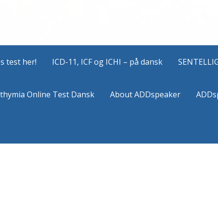
 test her!
ICD-11, ICF og ICHI – på dansk
SENTELLI
ithymia Online Test Dansk
About ADDspeaker
ADDs